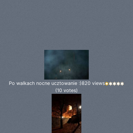
Po walkach nocne ucztowanie :)
820 views
(10 votes)