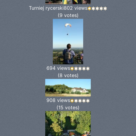
Turniej rycerski
802 views
(9 votes)
694 views
(8 votes)
908 views
(15 votes)