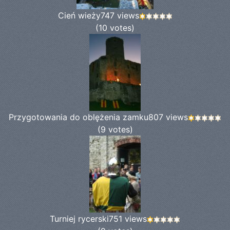
Cień wieży
747 views
(10 votes)
Przygotowania do oblężenia zamku
807 views
(9 votes)
Turniej rycerski
751 views