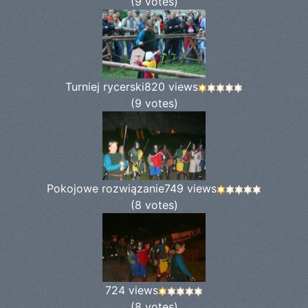
(9 votes)
Turniej rycerski
820 views
(9 votes)
Pokojowe rozwiązanie
749 views
(8 votes)
724 views
(8 votes)