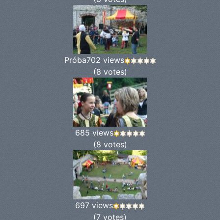
Próba
702 views
(8 votes)
685 views
(8 votes)
697 views
(7 votes)