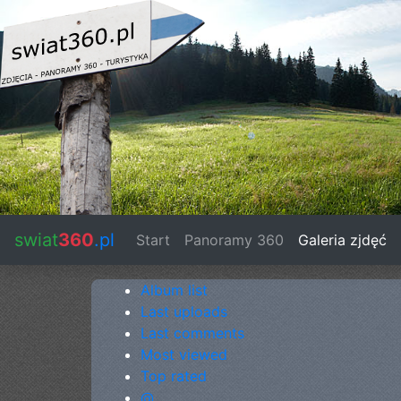
swiat
360
.pl
Start
(current)
Panoramy 360
Galeria zjdęć
Album list
Last uploads
Last comments
Most viewed
Top rated
@