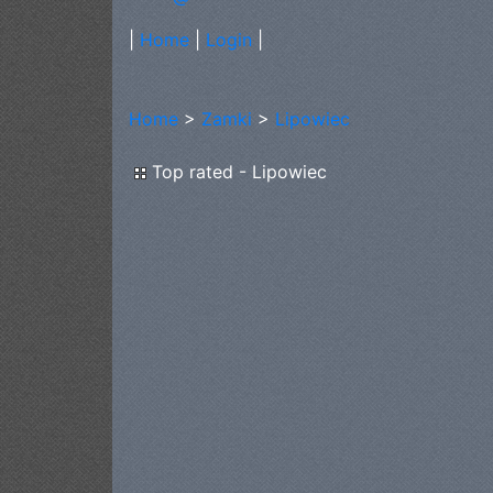
|
Home
|
Login
|
Home
>
Zamki
>
Lipowiec
Top rated - Lipowiec