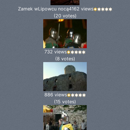
Zamek wLipowcu nocą
4162 views
(20 votes)
732 views
(8 votes)
886 views
(15 votes)