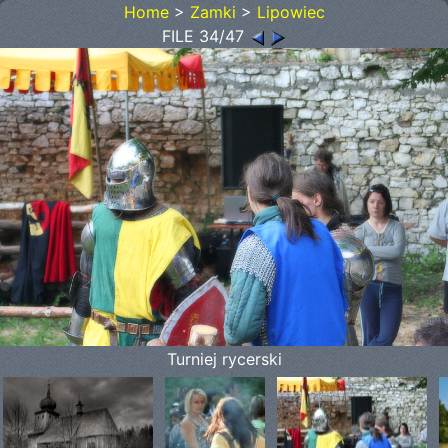
Home
>
Zamki
>
Lipowiec
FILE 34/47
Turniej rycerski