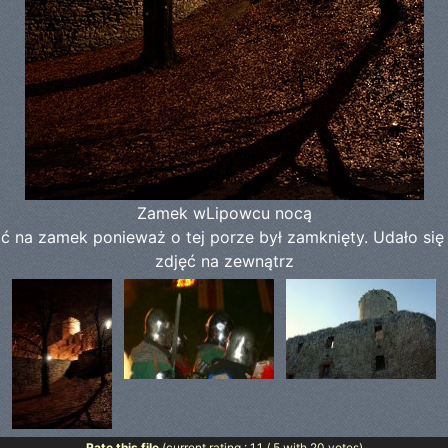
Zamek wLipowcu nocą
tać na zamek ponieważ o tej porze był zamknięty. Udało si
zdjęć na zewnątrz
Rate this file
(current rating : 1.1 / 5 with 20 votes)