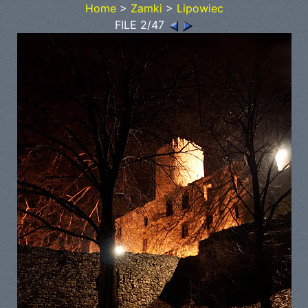
Home
>
Zamki
>
Lipowiec
FILE 2/47