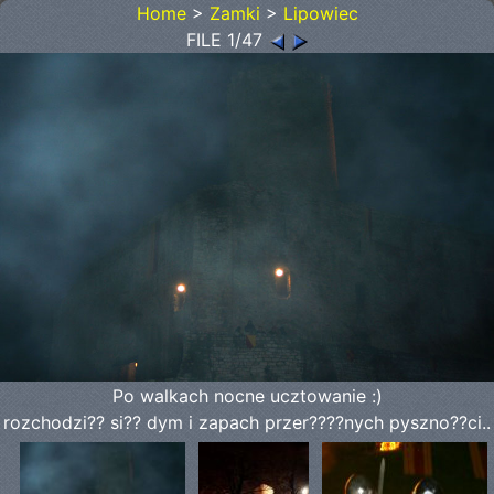
Home
>
Zamki
>
Lipowiec
FILE 1/47
Po walkach nocne ucztowanie :)
rozchodzi?? si?? dym i zapach przer????nych pyszno??ci..