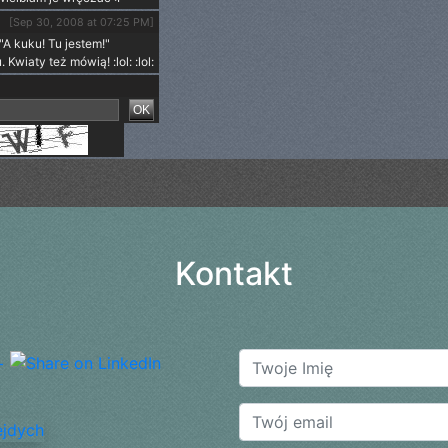
[Sep 30, 2008 at 07:25 PM]
"A kuku! Tu jestem!"
wiaty też mówią! :lol: :lol:
Kontakt