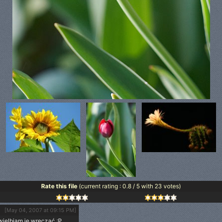
Rate this file
(current rating : 0.8 / 5 with 23 votes)
[May 04, 2007 at 09:15 PM]
wielbiam je wręczać :P