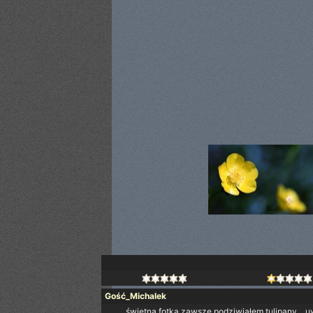
Gość_Michalek
świetna fotka zawsze podziwiałem tulipany... u