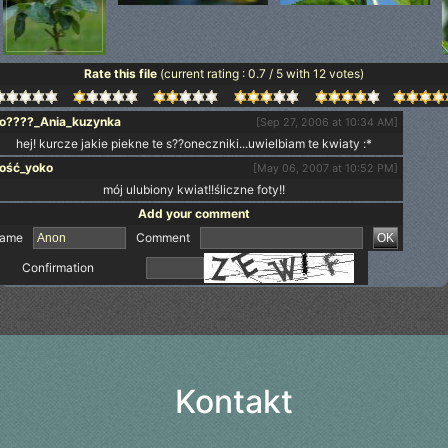
Rate this file
(current rating : 0.7 / 5 with 12 votes)
o????_Ania_kuzynka
[Sep 27, 2006 at 10:34 AM]
hej! kurcze jakie piekne te s??oneczniki...uwielbiam te kwiaty :*
ość_yoko
[May 06, 2007 at 10:52 PM]
mój ulubiony kwiat!!śliczne foty!!
Add your comment
ame
Comment
Confirmation
Kontakt