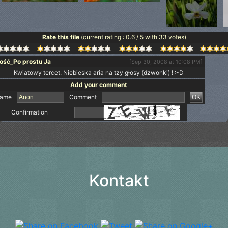
Rate this file
(current rating : 0.6 / 5 with 33 votes)
ość_Po prostu Ja
[Sep 30, 2008 at 10:08 PM]
Kwiatowy tercet. Niebieska aria na tzy głosy (dzwonki) ! :-D
Add your comment
ame
Comment
Confirmation
Kontakt