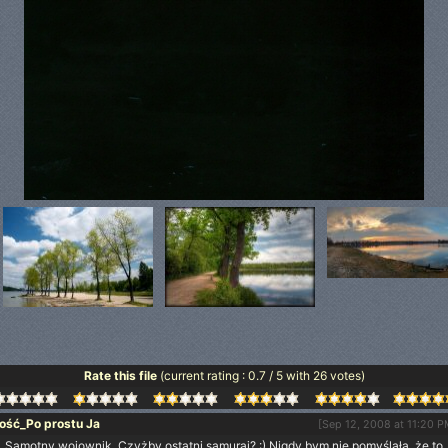
Rate this file
(current rating : 0.7 / 5 with 26 votes)
ość_Po prostu Ja
[Sep 12, 2008 at 11:20 P
Samotny wojownik. Czyżby ostatni samuraj? :) Nigdy bym nie pomyślała, że to