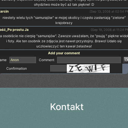
ohydztwo może być aż tak piękne! :D
arcin
[Sep 13, 2008 at 02:54 P
niestety wielu tych "samurajów" w mojej okolicy i często zasłaniają "zielone"
krajobrazy
ość_Po prostu Ja
[Sep 19, 2008 at 11:24 P
a osobiście nie cierpię "samurajów". Zawsze uważałam, że "psują " piękne wido
i foty. Ale ten osobnik ze zdjęcia jest nawet przystojny. Brawo! Udało się
uczłowieczyć ten kawał żelastwa!
Add your comment
ame
Comment
Confirmation
Kontakt